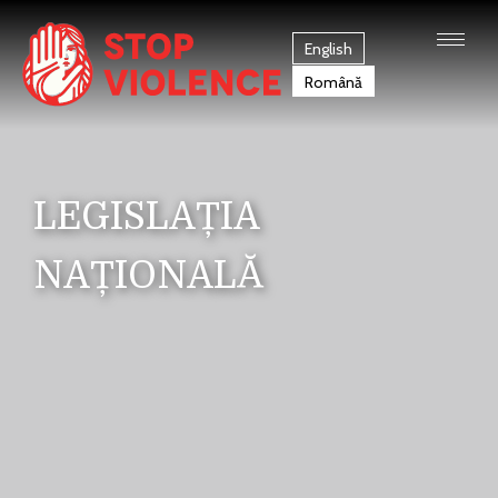
English
Română
LEGISLAȚIA
NAȚIONALĂ