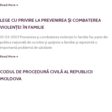
Read More »
LEGE CU PRIVIRE LA PREVENIREA ŞI COMBATEREA
VIOLENŢEI ÎN FAMILIE
01-03-2007 Prevenirea şi combaterea violenţei în familie fac parte din
politica naţională de ocrotire şi sprijinire a familiei şi reprezintă o
importantă problemă de sănătate
Read More »
CODUL DE PROCEDURĂ CIVILĂ AL REPUBLICII
MOLDOVA
30-05-2003 B/2. APLICAREA MĂSURILOR DE PROTECŢIE ÎN CAZURILE
DE VIOLENŢĂ ÎN FAMILIE CAPITOLUL XXII/2.APLICAREA MĂSURILOR DE
PROTECŢIE ÎN CAZURILE DE VIOLENŢĂ ÎN FAMILIE
Read More »