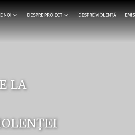
E NOI
DESPRE PROIECT
DESPRE VIOLENȚĂ
EMIS
E LA
IOLENŢEI